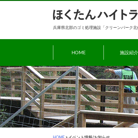
Skip
to
content
兵庫県北部のゴミ処理施設「クリーンパーク北
HOME
施設紹
HOME
>
イベント情報/お知らせ