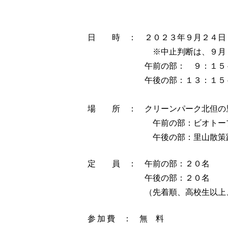
日 時 ： ２０２３年９月２４日
※中止判断は、９月２２日
午前の部： ９：１５～１２：０
午後の部：１３：１５～１５：３０
場 所 ： クリーンパーク北但の
午前の部：ビオトープ
午後の部：里山散策路
定 員 ： 午前の部：２０名
午後の部：２０名
（先着順、高校生以上、1日
参 加 費 ： 無 料