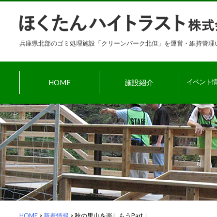
Skip
to
content
兵庫県北部のゴミ処理施設「クリーンパーク北但」を運営・維持管理
HOME
施設紹介
イベント情
HOME
>
新着情報
>
秋の里山を楽しもうPartⅠ いも