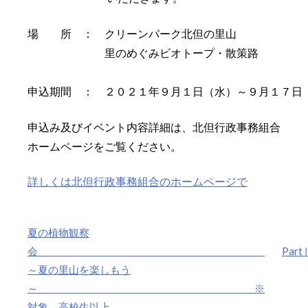
場 所 ： クリーンパーク北但の里山
里のめぐみビオトープ・散策路
申込期間 ： ２０２１年９月１日（水）～９月１７日
申込み及びイベント内容詳細は、北但行政事務組合
ホームページをご覧ください。
詳しくは北但行政事務組合のホームページで
夏の植物観察
投
会
P
～夏の里山を楽しもう
稿
～ ※
ナ
対象 高校生以上