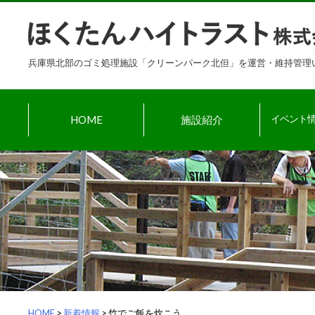
Skip
to
content
兵庫県北部のゴミ処理施設「クリーンパーク北但」を運営・維持管理
HOME
施設紹介
イベント情
HOME
>
新着情報
>
竹でご飯を炊こう