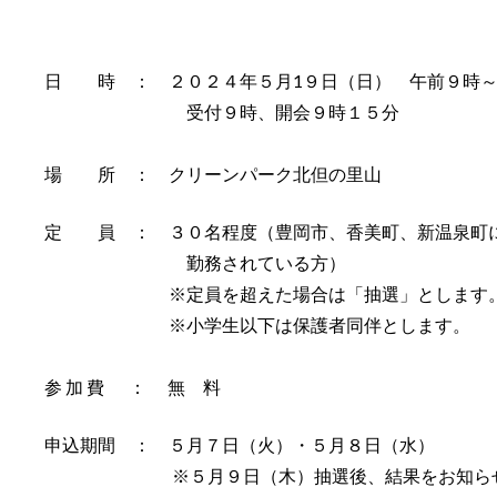
日 時 ： ２０２４年５月1９日（日） 午前９時～
受付９時、開会９時１５分
場 所 ： クリーンパーク北但の里山
定 員 ： ３０名程度（豊岡市、香美町、新温泉町
勤務されている方）
※定員を超えた場合は「抽選」とします。尚、
※小学生以下は保護者同伴とします。
参 加 費 ： 無 料
申込期間 ： ５月７日（火）・５月８日（水）
※５月９日（木）抽選後、結果をお知らせ